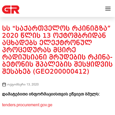
ᲡᲡ "ᲡᲐᲥᲐᲠᲗᲕᲔᲚᲝᲡ ᲠᲙᲘᲜᲘᲒᲖᲐ”
2020 ᲬᲚᲘᲡ 13 ᲝᲥᲢᲝᲛᲑᲠᲘᲓᲐᲜ
ᲐᲪᲮᲐᲓᲔᲑᲡ ᲔᲚᲔᲥᲢᲠᲝᲜᲣᲚ
ᲞᲠᲝᲪᲔᲓᲣᲠᲐᲡ ᲛᲪᲘᲠᲔ
ᲠᲐᲓᲘᲣᲡᲘᲐᲜᲘ ᲛᲠᲣᲓᲔᲑᲘᲡ ᲠᲙᲘᲜᲐ-
ᲑᲔᲢᲝᲜᲘᲡ ᲨᲞᲐᲚᲔᲑᲘᲡ ᲨᲔᲡᲧᲘᲓᲕᲘᲡ
ᲨᲔᲡᲐᲮᲔᲑ (GEO200000412)
ოქტომბერი 13, 2020
დამატებითი ინფორმაციისთვის ეწვიეთ ბმულს:
tenders.procurement.gov.ge