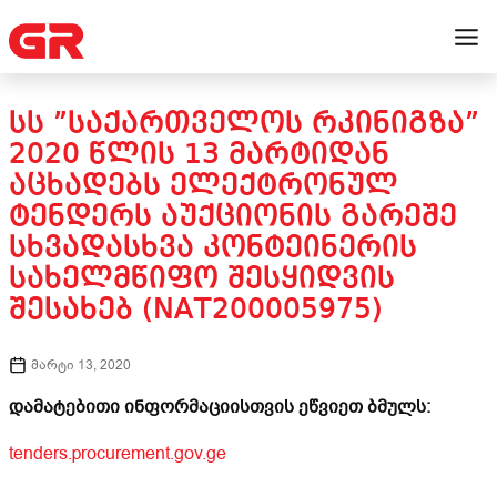
ᲡᲡ ”ᲡᲐᲥᲐᲠᲗᲕᲔᲚᲝᲡ ᲠᲙᲘᲜᲘᲒᲖᲐ”
2020 ᲬᲚᲘᲡ 13 ᲛᲐᲠᲢᲘᲓᲐᲜ
ᲐᲪᲮᲐᲓᲔᲑᲡ ᲔᲚᲔᲥᲢᲠᲝᲜᲣᲚ
ᲢᲔᲜᲓᲔᲠᲡ ᲐᲣᲥᲪᲘᲝᲜᲘᲡ ᲒᲐᲠᲔᲨᲔ
ᲡᲮᲕᲐᲓᲐᲡᲮᲕᲐ ᲙᲝᲜᲢᲔᲘᲜᲔᲠᲘᲡ
ᲡᲐᲮᲔᲚᲛᲬᲘᲤᲝ ᲨᲔᲡᲧᲘᲓᲕᲘᲡ
ᲨᲔᲡᲐᲮᲔᲑ (NAT200005975)
მარტი 13, 2020
დამატებითი ინფორმაციისთვის ეწვიეთ ბმულს:
tenders.procurement.gov.ge