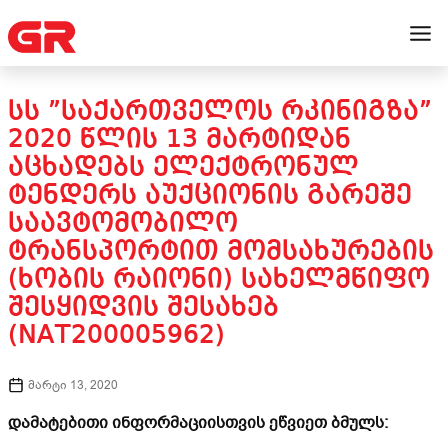
ᲡᲡ ”ᲡᲐᲥᲐᲠᲗᲕᲔᲚᲝᲡ ᲠᲙᲘᲜᲘᲒᲖᲐ”
2020 ᲬᲚᲘᲡ 13 ᲛᲐᲠᲢᲘᲓᲐᲜ
ᲐᲪᲮᲐᲓᲔᲑᲡ ᲔᲚᲔᲥᲢᲠᲝᲜᲣᲚ
ᲢᲔᲜᲓᲔᲠᲡ ᲐᲣᲥᲪᲘᲝᲜᲘᲡ ᲒᲐᲠᲔᲨᲔ
ᲡᲐᲐᲕᲢᲝᲛᲝᲑᲘᲚᲝ
ᲢᲠᲐᲜᲡᲞᲝᲠᲢᲘᲗ ᲛᲝᲛᲡᲐᲮᲣᲠᲔᲑᲘᲡ
(ᲮᲝᲑᲘᲡ ᲠᲐᲘᲝᲜᲘ) ᲡᲐᲮᲔᲚᲛᲬᲘᲤᲝ
ᲨᲔᲡᲧᲘᲓᲕᲘᲡ ᲨᲔᲡᲐᲮᲔᲑ
(NAT200005962)
მარტი 13, 2020
დამატებითი ინფორმაციისთვის ეწვიეთ ბმულს: