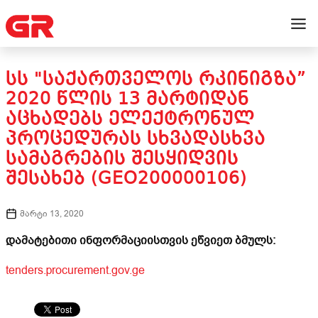
ᲡᲡ "ᲡᲐᲥᲐᲠᲗᲕᲔᲚᲝᲡ ᲠᲙᲘᲜᲘᲒᲖᲐ”
2020 ᲬᲚᲘᲡ 13 ᲛᲐᲠᲢᲘᲓᲐᲜ
ᲐᲪᲮᲐᲓᲔᲑᲡ ᲔᲚᲔᲥᲢᲠᲝᲜᲣᲚ
ᲞᲠᲝᲪᲔᲓᲣᲠᲐᲡ ᲡᲮᲕᲐᲓᲐᲡᲮᲕᲐ
ᲡᲐᲛᲐᲒᲠᲔᲑᲘᲡ ᲨᲔᲡᲧᲘᲓᲕᲘᲡ
ᲨᲔᲡᲐᲮᲔᲑ (GEO200000106)
მარტი 13, 2020
დამატებითი ინფორმაციისთვის ეწვიეთ ბმულს:
tenders.procurement.gov.ge