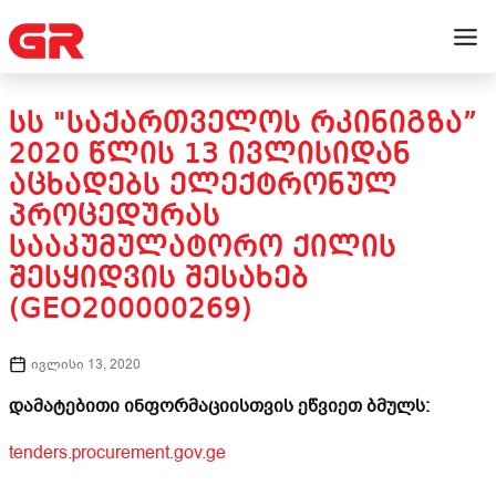
ᲡᲡ "ᲡᲐᲥᲐᲠᲗᲕᲔᲚᲝᲡ ᲠᲙᲘᲜᲘᲒᲖᲐ”
2020 ᲬᲚᲘᲡ 13 ᲘᲕᲚᲘᲡᲘᲓᲐᲜ
ᲐᲪᲮᲐᲓᲔᲑᲡ ᲔᲚᲔᲥᲢᲠᲝᲜᲣᲚ
ᲞᲠᲝᲪᲔᲓᲣᲠᲐᲡ
ᲡᲐᲐᲙᲣᲛᲣᲚᲐᲢᲝᲠᲝ ᲥᲘᲚᲘᲡ
ᲨᲔᲡᲧᲘᲓᲕᲘᲡ ᲨᲔᲡᲐᲮᲔᲑ
(GEO200000269)
ივლისი 13, 2020
დამატებითი ინფორმაციისთვის ეწვიეთ ბმულს:
tenders.procurement.gov.ge