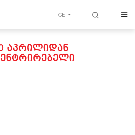
GE
10 ᲐᲞᲠᲘᲚᲘᲓᲐᲜ
ᲪᲔᲜᲢᲠᲘᲠᲔᲑᲔᲚᲘ