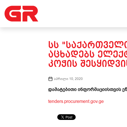
ᲡᲡ "ᲡᲐᲥᲐᲠᲗᲕᲔᲚ
ᲐᲪᲮᲐᲓᲔᲑᲡ ᲔᲚᲔ
ᲙᲝᲭᲘᲡ ᲨᲔᲡᲧᲘᲓᲕᲘ
აპრილი 10, 2020
დამატებითი ინფორმაციისთვის ეწ
tenders.procurement.gov.ge