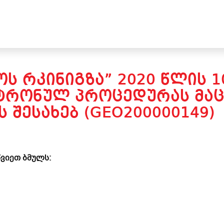
ᲝᲡ ᲠᲙᲘᲜᲘᲒᲖᲐ” 2020 ᲬᲚᲘᲡ 
ᲥᲢᲠᲝᲜᲣᲚ ᲞᲠᲝᲪᲔᲓᲣᲠᲐᲡ ᲛᲐ
Ს ᲨᲔᲡᲐᲮᲔᲑ (GEO200000149)
ვიეთ ბმულს: