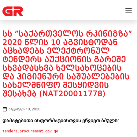
ᲡᲡ ”ᲡᲐᲥᲐᲠᲗᲕᲔᲚᲝᲡ ᲠᲙᲘᲜᲘᲒᲖᲐ”
2020 ᲬᲚᲘᲡ 10 ᲐᲒᲕᲘᲡᲢᲝᲓᲐᲜ
ᲐᲪᲮᲐᲓᲔᲑᲡ ᲔᲚᲔᲥᲢᲠᲝᲜᲣᲚ
ᲢᲔᲜᲓᲔᲠᲡ ᲐᲣᲥᲪᲘᲝᲜᲘᲡ ᲒᲐᲠᲔᲨᲔ
ᲡᲮᲕᲐᲓᲐᲡᲮᲕᲐ ᲮᲔᲚᲡᲐᲮᲝᲪᲔᲑᲘᲡ
ᲓᲐ ᲰᲘᲒᲘᲔᲜᲣᲠᲘ ᲡᲐᲨᲣᲐᲚᲔᲑᲔᲑᲘᲡ
ᲡᲐᲮᲔᲚᲛᲬᲘᲤᲝ ᲨᲔᲡᲧᲘᲓᲕᲘᲡ
ᲨᲔᲡᲐᲮᲔᲑ (NAT200011778)
აგვისტო 10, 2020
დამატებითი ინფორმაციისთვის ეწვიეთ ბმულს:
tenders.procurement.gov.ge