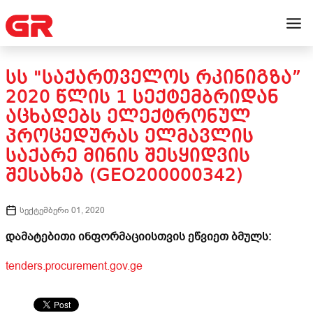
ᲡᲡ "ᲡᲐᲥᲐᲠᲗᲕᲔᲚᲝᲡ ᲠᲙᲘᲜᲘᲒᲖᲐ”
2020 ᲬᲚᲘᲡ 1 ᲡᲔᲥᲢᲔᲛᲑᲠᲘᲓᲐᲜ
ᲐᲪᲮᲐᲓᲔᲑᲡ ᲔᲚᲔᲥᲢᲠᲝᲜᲣᲚ
ᲞᲠᲝᲪᲔᲓᲣᲠᲐᲡ ᲔᲚᲛᲐᲕᲚᲘᲡ
ᲡᲐᲥᲐᲠᲔ ᲛᲘᲜᲘᲡ ᲨᲔᲡᲧᲘᲓᲕᲘᲡ
ᲨᲔᲡᲐᲮᲔᲑ (GEO200000342)
სექტემბერი 01, 2020
დამატებითი ინფორმაციისთვის ეწვიეთ ბმულს:
tenders.procurement.gov.ge