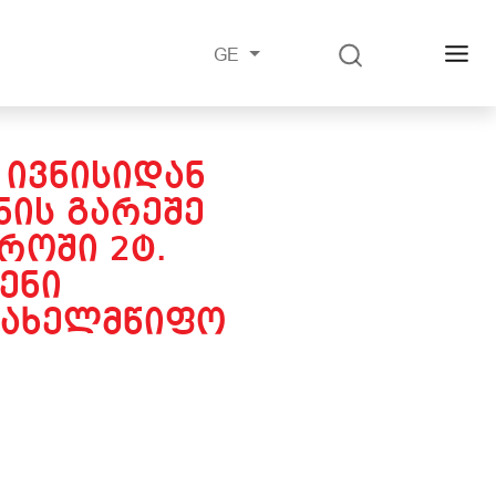
GE
 ᲘᲕᲜᲘᲡᲘᲓᲐᲜ
ᲘᲡ ᲒᲐᲠᲔᲨᲔ
ᲠᲝᲨᲘ 2Ტ.
ᲔᲜᲘ
 ᲡᲐᲮᲔᲚᲛᲬᲘᲤᲝ