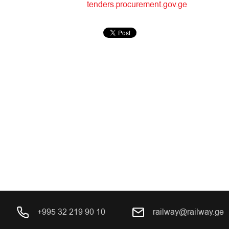
tenders.procurement.gov.ge
+995 32 219 90 10
railway@railway.ge