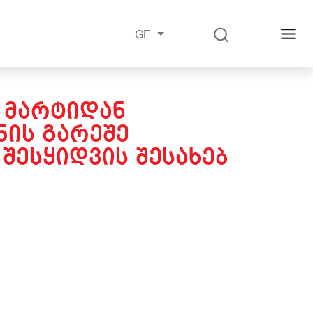
GE
7 ᲛᲐᲠᲢᲘᲓᲐᲜ
ᲘᲡ ᲒᲐᲠᲔᲨᲔ
ᲨᲔᲡᲧᲘᲓᲕᲘᲡ ᲨᲔᲡᲐᲮᲔᲑ