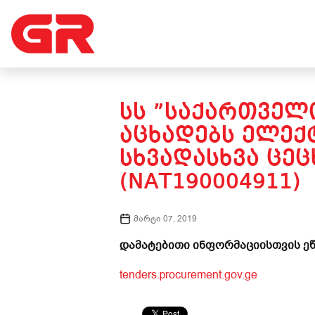
ᲡᲡ ”ᲡᲐᲥᲐᲠᲗᲕᲔᲚᲝ
ᲐᲪᲮᲐᲓᲔᲑᲡ ᲔᲚᲔᲥ
ᲡᲮᲕᲐᲓᲐᲡᲮᲕᲐ ᲪᲔ
(NAT190004911)
მარტი 07, 2019
დამატებითი ინფორმაციისთვის ეწ
tenders.procurement.gov.ge