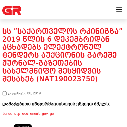
ᲡᲡ ”ᲡᲐᲥᲐᲠᲗᲕᲔᲚᲝᲡ ᲠᲙᲘᲜᲘᲒᲖᲐ”
2019 ᲬᲚᲘᲡ 6 ᲓᲔᲙᲔᲛᲑᲠᲘᲓᲐᲜ
ᲐᲪᲮᲐᲓᲔᲑᲡ ᲔᲚᲔᲥᲢᲠᲝᲜᲣᲚ
ᲢᲔᲜᲓᲔᲠᲡ ᲐᲣᲥᲪᲘᲝᲜᲘᲡ ᲒᲐᲠᲔᲨᲔ
ᲟᲣᲠᲜᲐᲚ-ᲒᲐᲖᲔᲗᲔᲑᲘᲡ
ᲡᲐᲮᲔᲚᲛᲬᲘᲤᲝ ᲨᲔᲡᲧᲘᲓᲕᲘᲡ
ᲨᲔᲡᲐᲮᲔᲑ (NAT190023750)
დეკემბერი 06, 2019
დამატებითი ინფორმაციისთვის ეწვიეთ ბმულს:
tenders.procurement.gov.ge