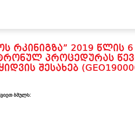
Ს ᲠᲙᲘᲜᲘᲒᲖᲐ” 2019 ᲬᲚᲘᲡ 
ᲢᲠᲝᲜᲣᲚ ᲞᲠᲝᲪᲔᲓᲣᲠᲐᲡ ᲬᲔᲕ
ᲧᲘᲓᲕᲘᲡ ᲨᲔᲡᲐᲮᲔᲑ (GEO19000
ვიეთ ბმულს: