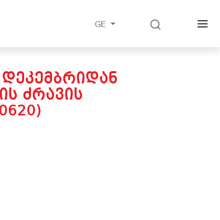
GE
6 ᲓᲔᲙᲔᲛᲑᲠᲘᲓᲐᲜ
ᲘᲡ ᲫᲠᲐᲕᲘᲡ
0620)