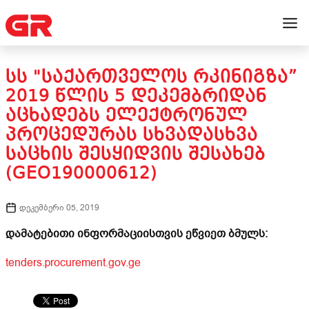
ᲡᲡ "ᲡᲐᲥᲐᲠᲗᲕᲔᲚᲝᲡ ᲠᲙᲘᲜᲘᲒᲖᲐ”
2019 ᲬᲚᲘᲡ 5 ᲓᲔᲙᲔᲛᲑᲠᲘᲓᲐᲜ
ᲐᲪᲮᲐᲓᲔᲑᲡ ᲔᲚᲔᲥᲢᲠᲝᲜᲣᲚ
ᲞᲠᲝᲪᲔᲓᲣᲠᲐᲡ ᲡᲮᲕᲐᲓᲐᲡᲮᲕᲐ
ᲡᲐᲪᲮᲘᲡ ᲨᲔᲡᲧᲘᲓᲕᲘᲡ ᲨᲔᲡᲐᲮᲔᲑ
(GEO190000612)
დეკემბერი 05, 2019
დამატებითი ინფორმაციისთვის ეწვიეთ ბმულს:
tenders.procurement.gov.ge