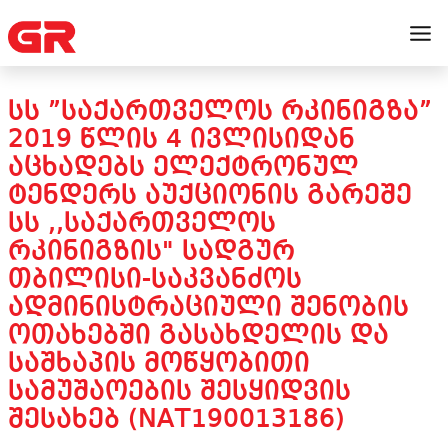
ᲡᲡ ”ᲡᲐᲥᲐᲠᲗᲕᲔᲚᲝᲡ ᲠᲙᲘᲜᲘᲒᲖᲐ”
2019 ᲬᲚᲘᲡ 4 ᲘᲕᲚᲘᲡᲘᲓᲐᲜ
ᲐᲪᲮᲐᲓᲔᲑᲡ ᲔᲚᲔᲥᲢᲠᲝᲜᲣᲚ
ᲢᲔᲜᲓᲔᲠᲡ ᲐᲣᲥᲪᲘᲝᲜᲘᲡ ᲒᲐᲠᲔᲨᲔ
ᲡᲡ ,,ᲡᲐᲥᲐᲠᲗᲕᲔᲚᲝᲡ
ᲠᲙᲘᲜᲘᲒᲖᲘᲡ" ᲡᲐᲓᲒᲣᲠ
ᲗᲑᲘᲚᲘᲡᲘ-ᲡᲐᲙᲕᲐᲜᲫᲝᲡ
ᲐᲓᲛᲘᲜᲘᲡᲢᲠᲐᲪᲘᲣᲚᲘ ᲨᲔᲜᲝᲑᲘᲡ
ᲝᲗᲐᲮᲔᲑᲨᲘ ᲒᲐᲡᲐᲮᲓᲔᲚᲘᲡ ᲓᲐ
ᲡᲐᲨᲮᲐᲞᲘᲡ ᲛᲝᲬᲧᲝᲑᲘᲗᲘ
ᲡᲐᲛᲣᲨᲐᲝᲔᲑᲘᲡ ᲨᲔᲡᲧᲘᲓᲕᲘᲡ
ᲨᲔᲡᲐᲮᲔᲑ (NAT190013186)