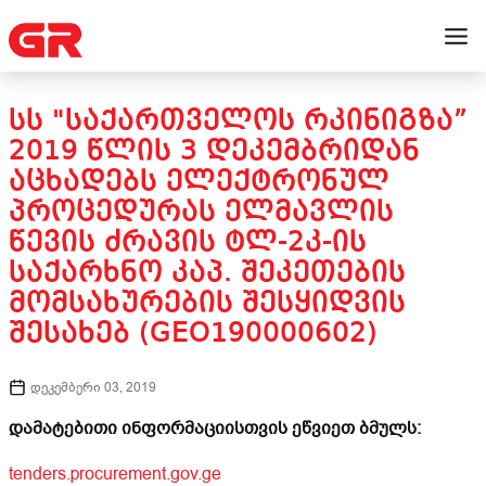
ᲡᲡ "ᲡᲐᲥᲐᲠᲗᲕᲔᲚᲝᲡ ᲠᲙᲘᲜᲘᲒᲖᲐ”
2019 ᲬᲚᲘᲡ 3 ᲓᲔᲙᲔᲛᲑᲠᲘᲓᲐᲜ
ᲐᲪᲮᲐᲓᲔᲑᲡ ᲔᲚᲔᲥᲢᲠᲝᲜᲣᲚ
ᲞᲠᲝᲪᲔᲓᲣᲠᲐᲡ ᲔᲚᲛᲐᲕᲚᲘᲡ
ᲬᲔᲕᲘᲡ ᲫᲠᲐᲕᲘᲡ ᲢᲚ-2Კ-ᲘᲡ
ᲡᲐᲥᲐᲠᲮᲜᲝ ᲙᲐᲞ. ᲨᲔᲙᲔᲗᲔᲑᲘᲡ
ᲛᲝᲛᲡᲐᲮᲣᲠᲔᲑᲘᲡ ᲨᲔᲡᲧᲘᲓᲕᲘᲡ
ᲨᲔᲡᲐᲮᲔᲑ (GEO190000602)
დეკემბერი 03, 2019
დამატებითი ინფორმაციისთვის ეწვიეთ ბმულს:
tenders.procurement.gov.ge