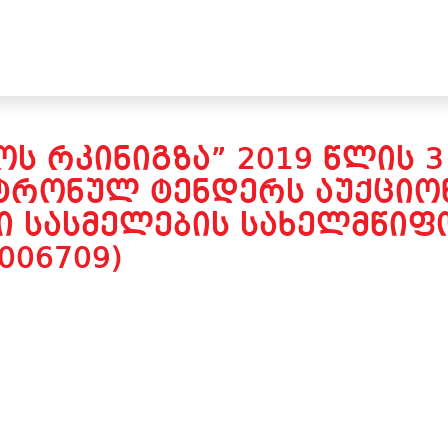
ᲝᲡ ᲠᲙᲘᲜᲘᲒᲖᲐ” 2019 ᲬᲚᲘᲡ 
ᲢᲠᲝᲜᲣᲚ ᲢᲔᲜᲓᲔᲠᲡ ᲐᲣᲥᲪᲘᲝᲜ
 ᲡᲐᲡᲛᲔᲚᲔᲑᲘᲡ ᲡᲐᲮᲔᲚᲛᲬᲘᲤᲝ
006709)
: