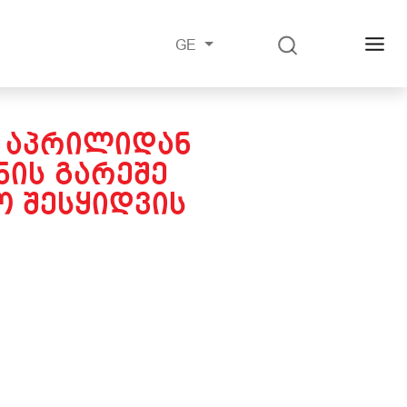
GE
3 ᲐᲞᲠᲘᲚᲘᲓᲐᲜ
ᲘᲡ ᲒᲐᲠᲔᲨᲔ
 ᲨᲔᲡᲧᲘᲓᲕᲘᲡ