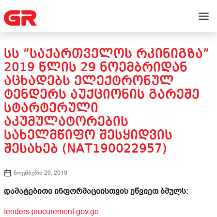
ᲡᲡ ”ᲡᲐᲥᲐᲠᲗᲕᲔᲚᲝᲡ ᲠᲙᲘᲜᲘᲒᲖᲐ”
2019 ᲬᲚᲘᲡ 29 ᲜᲝᲔᲛᲑᲠᲘᲓᲐᲜ
ᲐᲪᲮᲐᲓᲔᲑᲡ ᲔᲚᲔᲥᲢᲠᲝᲜᲣᲚ
ᲢᲔᲜᲓᲔᲠᲡ ᲐᲣᲥᲪᲘᲝᲜᲘᲡ ᲒᲐᲠᲔᲨᲔ
ᲡᲢᲐᲠᲢᲔᲠᲣᲚᲘ
ᲐᲙᲣᲛᲣᲚᲐᲢᲝᲠᲔᲑᲘᲡ
ᲡᲐᲮᲔᲚᲛᲬᲘᲤᲝ ᲨᲔᲡᲧᲘᲓᲕᲘᲡ
ᲨᲔᲡᲐᲮᲔᲑ (NAT190022957)
ნოემბერი 29, 2019
დამატებითი ინფორმაციისთვის ეწვიეთ ბმულს:
tenders.procurement.gov.ge