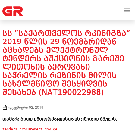
ᲡᲡ ”ᲡᲐᲥᲐᲠᲗᲕᲔᲚᲝᲡ ᲠᲙᲘᲜᲘᲒᲖᲐ”
2019 ᲬᲚᲘᲡ 29 ᲜᲝᲔᲛᲑᲠᲘᲓᲐᲜ
ᲐᲪᲮᲐᲓᲔᲑᲡ ᲔᲚᲔᲥᲢᲠᲝᲜᲣᲚ
ᲢᲔᲜᲓᲔᲠᲡ ᲐᲣᲥᲪᲘᲝᲜᲘᲡ ᲒᲐᲠᲔᲨᲔ
ᲚᲘᲗᲝᲜᲘᲡ ᲐᲔᲠᲝᲕᲐᲜᲘ
ᲡᲐᲭᲠᲔᲚᲘᲡ ᲠᲔᲖᲘᲜᲘᲡ ᲛᲘᲚᲘᲡ
ᲡᲐᲮᲔᲚᲛᲬᲘᲤᲝ ᲨᲔᲡᲧᲘᲓᲕᲘᲡ
ᲨᲔᲡᲐᲮᲔᲑ (NAT190022988)
დეკემბერი 02, 2019
დამატებითი ინფორმაციისთვის ეწვიეთ ბმულს:
tenders.procurement.gov.ge