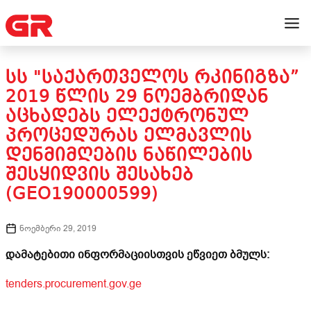
ᲡᲡ "ᲡᲐᲥᲐᲠᲗᲕᲔᲚᲝᲡ ᲠᲙᲘᲜᲘᲒᲖᲐ”
2019 ᲬᲚᲘᲡ 29 ᲜᲝᲔᲛᲑᲠᲘᲓᲐᲜ
ᲐᲪᲮᲐᲓᲔᲑᲡ ᲔᲚᲔᲥᲢᲠᲝᲜᲣᲚ
ᲞᲠᲝᲪᲔᲓᲣᲠᲐᲡ ᲔᲚᲛᲐᲕᲚᲘᲡ
ᲓᲔᲜᲛᲘᲛᲦᲔᲑᲘᲡ ᲜᲐᲬᲘᲚᲔᲑᲘᲡ
ᲨᲔᲡᲧᲘᲓᲕᲘᲡ ᲨᲔᲡᲐᲮᲔᲑ
(GEO190000599)
ნოემბერი 29, 2019
დამატებითი ინფორმაციისთვის ეწვიეთ ბმულს:
tenders.procurement.gov.ge