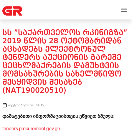
ᲡᲡ ”ᲡᲐᲥᲐᲠᲗᲕᲔᲚᲝᲡ ᲠᲙᲘᲜᲘᲒᲖᲐ”
2019 ᲬᲚᲘᲡ 28 ᲝᲥᲢᲝᲛᲑᲠᲘᲓᲐᲜ
ᲐᲪᲮᲐᲓᲔᲑᲡ ᲔᲚᲔᲥᲢᲠᲝᲜᲣᲚ
ᲢᲔᲜᲓᲔᲠᲡ ᲐᲣᲥᲪᲘᲝᲜᲘᲡ ᲒᲐᲠᲔᲨᲔ
ᲪᲔᲪᲮᲚᲛᲐᲥᲠᲔᲑᲘᲡ ᲓᲐᲛᲣᲮᲢᲕᲘᲡ
ᲛᲝᲛᲡᲐᲮᲣᲠᲔᲑᲘᲡ ᲡᲐᲮᲔᲚᲛᲬᲘᲤᲝ
ᲨᲔᲡᲧᲘᲓᲕᲘᲡ ᲨᲔᲡᲐᲮᲔᲑ
(NAT190020510)
ოქტომბერი 28, 2019
დამატებითი ინფორმაციისთვის ეწვიეთ ბმულს:
tenders.procurement.gov.ge