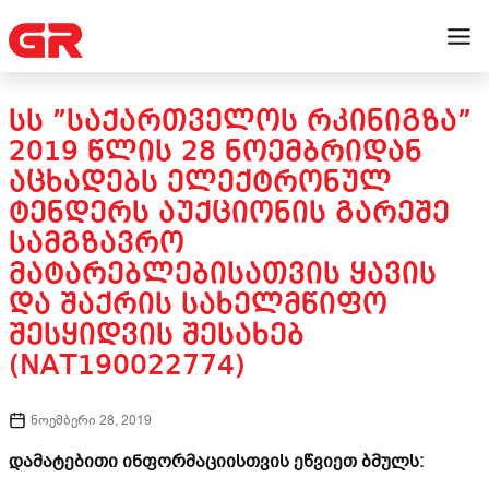
ᲡᲡ ”ᲡᲐᲥᲐᲠᲗᲕᲔᲚᲝᲡ ᲠᲙᲘᲜᲘᲒᲖᲐ”
2019 ᲬᲚᲘᲡ 28 ᲜᲝᲔᲛᲑᲠᲘᲓᲐᲜ
ᲐᲪᲮᲐᲓᲔᲑᲡ ᲔᲚᲔᲥᲢᲠᲝᲜᲣᲚ
ᲢᲔᲜᲓᲔᲠᲡ ᲐᲣᲥᲪᲘᲝᲜᲘᲡ ᲒᲐᲠᲔᲨᲔ
ᲡᲐᲛᲒᲖᲐᲕᲠᲝ
ᲛᲐᲢᲐᲠᲔᲑᲚᲔᲑᲘᲡᲐᲗᲕᲘᲡ ᲧᲐᲕᲘᲡ
ᲓᲐ ᲨᲐᲥᲠᲘᲡ ᲡᲐᲮᲔᲚᲛᲬᲘᲤᲝ
ᲨᲔᲡᲧᲘᲓᲕᲘᲡ ᲨᲔᲡᲐᲮᲔᲑ
(NAT190022774)
ნოემბერი 28, 2019
დამატებითი ინფორმაციისთვის ეწვიეთ ბმულს: