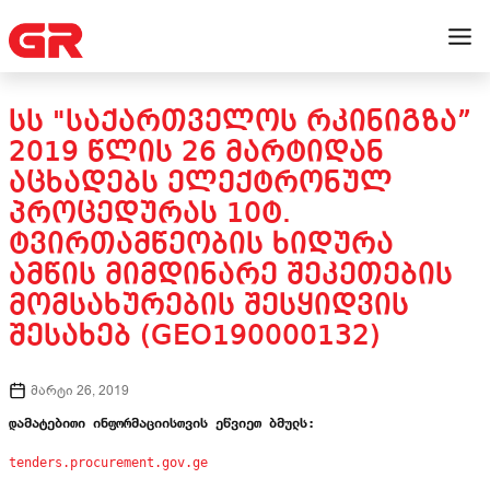
ᲡᲡ "ᲡᲐᲥᲐᲠᲗᲕᲔᲚᲝᲡ ᲠᲙᲘᲜᲘᲒᲖᲐ”
2019 ᲬᲚᲘᲡ 26 ᲛᲐᲠᲢᲘᲓᲐᲜ
ᲐᲪᲮᲐᲓᲔᲑᲡ ᲔᲚᲔᲥᲢᲠᲝᲜᲣᲚ
ᲞᲠᲝᲪᲔᲓᲣᲠᲐᲡ 10Ტ.
ᲢᲕᲘᲠᲗᲐᲛᲬᲔᲝᲑᲘᲡ ᲮᲘᲓᲣᲠᲐ
ᲐᲛᲬᲘᲡ ᲛᲘᲛᲓᲘᲜᲐᲠᲔ ᲨᲔᲙᲔᲗᲔᲑᲘᲡ
ᲛᲝᲛᲡᲐᲮᲣᲠᲔᲑᲘᲡ ᲨᲔᲡᲧᲘᲓᲕᲘᲡ
ᲨᲔᲡᲐᲮᲔᲑ (GEO190000132)
მარტი 26, 2019
დამატებითი ინფორმაციისთვის ეწვიეთ ბმულს:
tenders.procurement.gov.ge