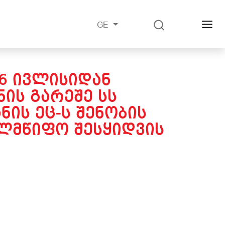
GE
26 ᲘᲕᲚᲘᲡᲘᲓᲐᲜ
ᲘᲡ ᲒᲐᲠᲔᲨᲔ ᲡᲡ
ᲜᲘᲡ ᲔᲪ-Ს ᲨᲔᲜᲝᲑᲘᲡ
ᲔᲚᲛᲬᲘᲤᲝ ᲨᲔᲡᲧᲘᲓᲕᲘᲡ