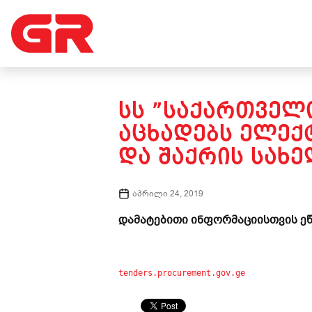
ᲡᲡ ”ᲡᲐᲥᲐᲠᲗᲕᲔᲚ
ᲐᲪᲮᲐᲓᲔᲑᲡ ᲔᲚᲔᲥ
ᲓᲐ ᲨᲐᲥᲠᲘᲡ ᲡᲐᲮᲔ
აპრილი 24, 2019
დამატებითი ინფორმაციისთვის ეწ
tenders.procurement.gov.ge