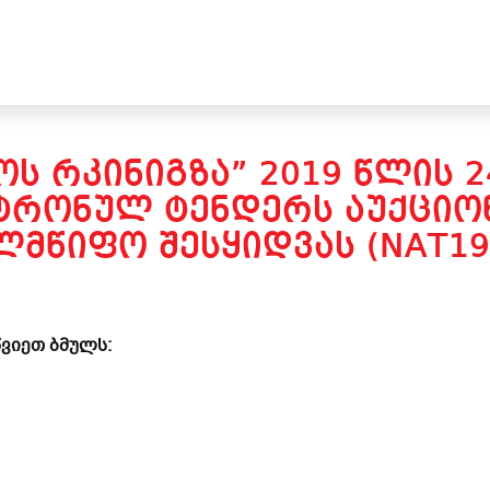
ᲝᲡ ᲠᲙᲘᲜᲘᲒᲖᲐ” 2019 ᲬᲚᲘᲡ 
ᲢᲠᲝᲜᲣᲚ ᲢᲔᲜᲓᲔᲠᲡ ᲐᲣᲥᲪᲘᲝᲜ
ᲚᲛᲬᲘᲤᲝ ᲨᲔᲡᲧᲘᲓᲕᲐᲡ (NAT19
ვიეთ ბმულს: