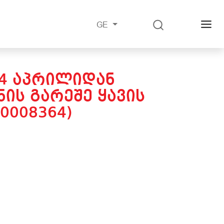
GE
24 ᲐᲞᲠᲘᲚᲘᲓᲐᲜ
ᲘᲡ ᲒᲐᲠᲔᲨᲔ ᲧᲐᲕᲘᲡ
0008364)