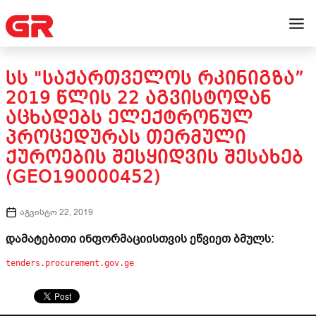
ᲡᲡ "ᲡᲐᲥᲐᲠᲗᲕᲔᲚᲝᲡ ᲠᲙᲘᲜᲘᲒᲖᲐ”
2019 ᲬᲚᲘᲡ 22 ᲐᲒᲕᲘᲡᲢᲝᲓᲐᲜ
ᲐᲪᲮᲐᲓᲔᲑᲡ ᲔᲚᲔᲥᲢᲠᲝᲜᲣᲚ
ᲞᲠᲝᲪᲔᲓᲣᲠᲐᲡ ᲗᲔᲠᲛᲣᲚᲘ
ᲥᲣᲠᲝᲔᲑᲘᲡ ᲨᲔᲡᲧᲘᲓᲕᲘᲡ ᲨᲔᲡᲐᲮᲔᲑ
(GEO190000452)
აგვისტო 22, 2019
დამატებითი ინფორმაციისთვის ეწვიეთ ბმულს:
tenders.procurement.gov.ge