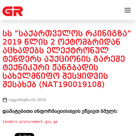
ᲡᲡ ”ᲡᲐᲥᲐᲠᲗᲕᲔᲚᲝᲡ ᲠᲙᲘᲜᲘᲒᲖᲐ”
2019 ᲬᲚᲘᲡ 2 ᲝᲥᲢᲝᲛᲑᲠᲘᲓᲐᲜ
ᲐᲪᲮᲐᲓᲔᲑᲡ ᲔᲚᲔᲥᲢᲠᲝᲜᲣᲚ
ᲢᲔᲜᲓᲔᲠᲡ ᲐᲣᲥᲪᲘᲝᲜᲘᲡ ᲒᲐᲠᲔᲨᲔ
ᲢᲔᲥᲜᲘᲙᲣᲠᲘ ᲟᲐᲜᲒᲑᲐᲓᲘᲡ
ᲡᲐᲮᲔᲚᲛᲬᲘᲤᲝ ᲨᲔᲡᲧᲘᲓᲕᲘᲡ
ᲨᲔᲡᲐᲮᲔᲑ (NAT190019108)
ოქტომბერი 02, 2019
დამატებითი ინფორმაციისთვის ეწვიეთ ბმულს:
tenders.procurement.gov.ge