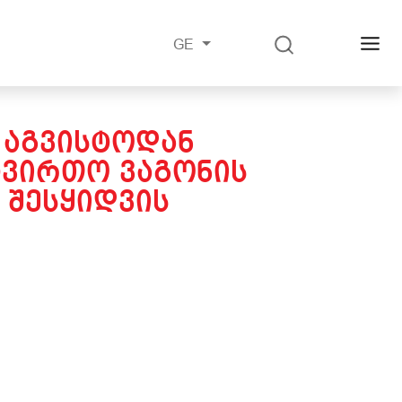
GE
2 ᲐᲒᲕᲘᲡᲢᲝᲓᲐᲜ
ᲕᲘᲠᲗᲝ ᲕᲐᲒᲝᲜᲘᲡ
 ᲨᲔᲡᲧᲘᲓᲕᲘᲡ