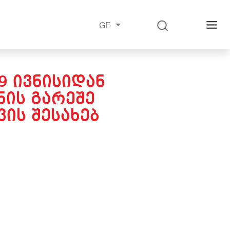
GE
9 ᲘᲕᲜᲘᲡᲘᲓᲐᲜ
ᲘᲡ ᲒᲐᲠᲔᲨᲔ
ᲘᲡ ᲨᲔᲡᲐᲮᲔᲑ