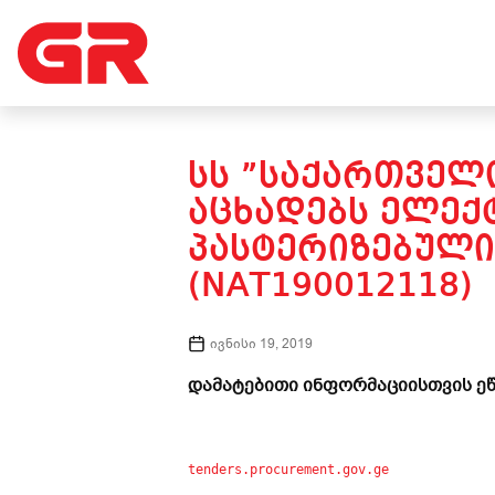
ᲡᲡ ”ᲡᲐᲥᲐᲠᲗᲕᲔᲚᲝ
ᲐᲪᲮᲐᲓᲔᲑᲡ ᲔᲚᲔᲥ
ᲞᲐᲡᲢᲔᲠᲘᲖᲔᲑᲣᲚᲘ
(NAT190012118)
ივნისი 19, 2019
დამატებითი ინფორმაციისთვის ეწ
tenders.procurement.gov.ge