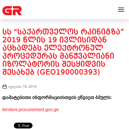
ᲡᲡ "ᲡᲐᲥᲐᲠᲗᲕᲔᲚᲝᲡ ᲠᲙᲘᲜᲘᲒᲖᲐ”
2019 ᲬᲚᲘᲡ 19 ᲘᲕᲚᲘᲡᲘᲓᲐᲜ
ᲐᲪᲮᲐᲓᲔᲑᲡ ᲔᲚᲔᲥᲢᲠᲝᲜᲣᲚ
ᲞᲠᲝᲪᲔᲓᲣᲠᲐᲡ ᲛᲐᲜᲭᲕᲐᲚᲘᲐᲜᲘ
ᲘᲖᲝᲚᲐᲢᲝᲠᲘᲡ ᲨᲔᲡᲧᲘᲓᲕᲘᲡ
ᲨᲔᲡᲐᲮᲔᲑ (GEO190000393)
ივლისი 19, 2019
დამატებითი ინფორმაციისთვის ეწვიეთ ბმულს:
tenders.procurement.gov.ge