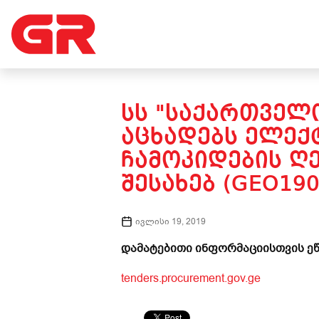
ᲡᲡ "ᲡᲐᲥᲐᲠᲗᲕᲔᲚᲝ
ᲐᲪᲮᲐᲓᲔᲑᲡ ᲔᲚᲔᲥ
ᲩᲐᲛᲝᲙᲘᲓᲔᲑᲘᲡ ᲦᲔ
ᲨᲔᲡᲐᲮᲔᲑ (GEO190
ივლისი 19, 2019
დამატებითი ინფორმაციისთვის ეწ
tenders.procurement.gov.ge