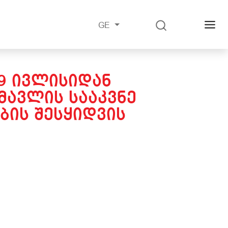
GE
19 ᲘᲕᲚᲘᲡᲘᲓᲐᲜ
ᲐᲕᲚᲘᲡ ᲡᲐᲐᲙᲕᲜᲔ
ᲑᲘᲡ ᲨᲔᲡᲧᲘᲓᲕᲘᲡ