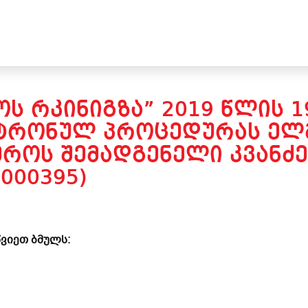
Ს ᲠᲙᲘᲜᲘᲒᲖᲐ” 2019 ᲬᲚᲘᲡ 
ᲢᲠᲝᲜᲣᲚ ᲞᲠᲝᲪᲔᲓᲣᲠᲐᲡ ᲔᲚᲛ
ᲠᲝᲡ ᲨᲔᲛᲐᲓᲒᲔᲜᲔᲚᲘ ᲙᲕᲐᲜᲫᲔ
000395)
ვიეთ ბმულს: