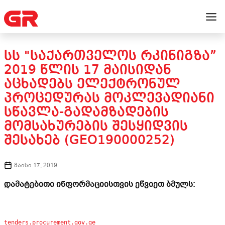
ᲡᲡ "ᲡᲐᲥᲐᲠᲗᲕᲔᲚᲝᲡ ᲠᲙᲘᲜᲘᲒᲖᲐ”
2019 ᲬᲚᲘᲡ 17 ᲛᲐᲘᲡᲘᲓᲐᲜ
ᲐᲪᲮᲐᲓᲔᲑᲡ ᲔᲚᲔᲥᲢᲠᲝᲜᲣᲚ
ᲞᲠᲝᲪᲔᲓᲣᲠᲐᲡ ᲛᲝᲙᲚᲔᲕᲐᲓᲘᲐᲜᲘ
ᲡᲬᲐᲕᲚᲐ-ᲒᲐᲓᲐᲛᲖᲐᲓᲔᲑᲘᲡ
ᲛᲝᲛᲡᲐᲮᲣᲠᲔᲑᲘᲡ ᲨᲔᲡᲧᲘᲓᲕᲘᲡ
ᲨᲔᲡᲐᲮᲔᲑ (GEO190000252)
მაისი 17, 2019
დამატებითი ინფორმაციისთვის ეწვიეთ ბმულს:
tenders.procurement.gov.ge