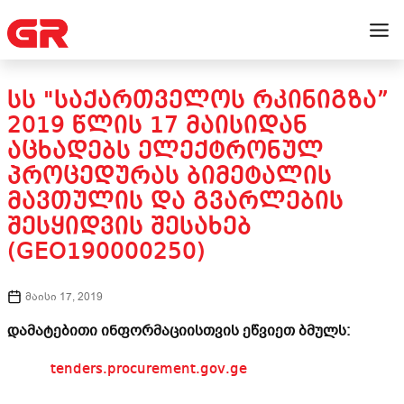
ᲡᲡ "ᲡᲐᲥᲐᲠᲗᲕᲔᲚᲝᲡ ᲠᲙᲘᲜᲘᲒᲖᲐ”
2019 ᲬᲚᲘᲡ 17 ᲛᲐᲘᲡᲘᲓᲐᲜ
ᲐᲪᲮᲐᲓᲔᲑᲡ ᲔᲚᲔᲥᲢᲠᲝᲜᲣᲚ
ᲞᲠᲝᲪᲔᲓᲣᲠᲐᲡ ᲑᲘᲛᲔᲢᲐᲚᲘᲡ
ᲛᲐᲕᲗᲣᲚᲘᲡ ᲓᲐ ᲒᲕᲐᲠᲚᲔᲑᲘᲡ
ᲨᲔᲡᲧᲘᲓᲕᲘᲡ ᲨᲔᲡᲐᲮᲔᲑ
(GEO190000250)
მაისი 17, 2019
დამატებითი ინფორმაციისთვის ეწვიეთ ბმულს:
tenders.procurement.gov.ge