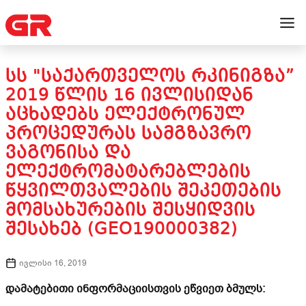
ᲡᲡ "ᲡᲐᲥᲐᲠᲗᲕᲔᲚᲝᲡ ᲠᲙᲘᲜᲘᲒᲖᲐ”
2019 ᲬᲚᲘᲡ 16 ᲘᲕᲚᲘᲡᲘᲓᲐᲜ
ᲐᲪᲮᲐᲓᲔᲑᲡ ᲔᲚᲔᲥᲢᲠᲝᲜᲣᲚ
ᲞᲠᲝᲪᲔᲓᲣᲠᲐᲡ ᲡᲐᲛᲒᲖᲐᲕᲠᲝ
ᲕᲐᲒᲝᲜᲘᲡᲐ ᲓᲐ
ᲔᲚᲔᲥᲢᲠᲝᲛᲐᲢᲐᲠᲔᲑᲚᲔᲑᲘᲡ
ᲬᲧᲕᲘᲚᲗᲕᲐᲚᲔᲑᲘᲡ ᲨᲔᲙᲔᲗᲔᲑᲘᲡ
ᲛᲝᲛᲡᲐᲮᲣᲠᲔᲑᲘᲡ ᲨᲔᲡᲧᲘᲓᲕᲘᲡ
ᲨᲔᲡᲐᲮᲔᲑ (GEO190000382)
ივლისი 16, 2019
დამატებითი ინფორმაციისთვის ეწვიეთ ბმულს: