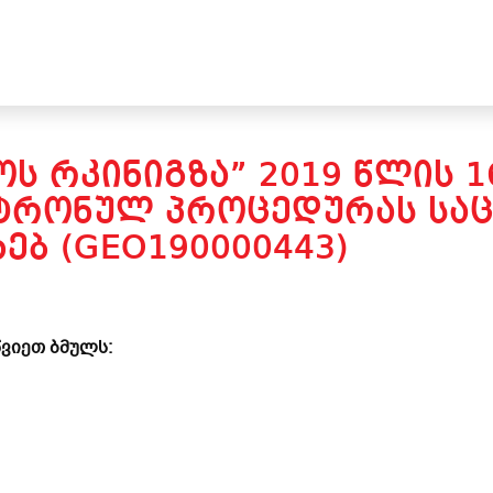
Ს ᲠᲙᲘᲜᲘᲒᲖᲐ” 2019 ᲬᲚᲘᲡ 
ᲢᲠᲝᲜᲣᲚ ᲞᲠᲝᲪᲔᲓᲣᲠᲐᲡ ᲡᲐᲪᲮ
ᲮᲔᲑ (GEO190000443)
ვიეთ ბმულს: