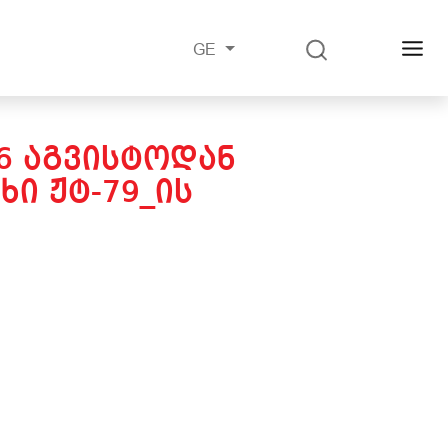
GE
16 ᲐᲒᲕᲘᲡᲢᲝᲓᲐᲜ
Ი ᲟᲢ-79_ᲘᲡ