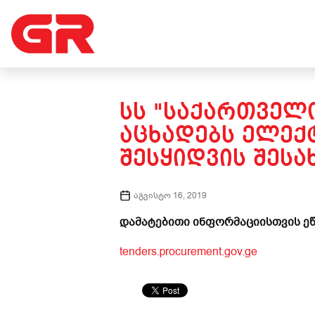
ᲡᲡ "ᲡᲐᲥᲐᲠᲗᲕᲔᲚᲝ
ᲐᲪᲮᲐᲓᲔᲑᲡ ᲔᲚᲔᲥ
ᲨᲔᲡᲧᲘᲓᲕᲘᲡ ᲨᲔᲡᲐ
აგვისტო 16, 2019
დამატებითი ინფორმაციისთვის ეწ
tenders.procurement.gov.ge