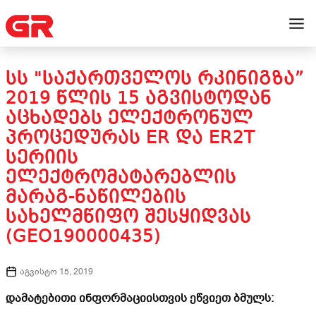
ᲡᲡ "ᲡᲐᲥᲐᲠᲗᲕᲔᲚᲝᲡ ᲠᲙᲘᲜᲘᲒᲖᲐ”
2019 ᲬᲚᲘᲡ 15 ᲐᲒᲕᲘᲡᲢᲝᲓᲐᲜ
ᲐᲪᲮᲐᲓᲔᲑᲡ ᲔᲚᲔᲥᲢᲠᲝᲜᲣᲚ
ᲞᲠᲝᲪᲔᲓᲣᲠᲐᲡ ER ᲓᲐ ER2T
ᲡᲔᲠᲘᲘᲡ
ᲔᲚᲔᲥᲢᲠᲝᲛᲐᲢᲐᲠᲔᲑᲚᲘᲡ
ᲛᲐᲠᲐᲒ-ᲜᲐᲬᲘᲚᲔᲑᲘᲡ
ᲡᲐᲮᲔᲚᲛᲬᲘᲤᲝ ᲨᲔᲡᲧᲘᲓᲕᲐᲡ
(GEO190000435)
აგვისტო 15, 2019
დამატებითი ინფორმაციისთვის ეწვიეთ ბმულს: