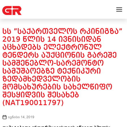
ᲡᲡ ”ᲡᲐᲥᲐᲠᲗᲕᲔᲚᲝᲡ ᲠᲙᲘᲜᲘᲒᲖᲐ”
2019 ᲬᲚᲘᲡ 14 ᲘᲕᲜᲘᲡᲘᲓᲐᲜ
ᲐᲪᲮᲐᲓᲔᲑᲡ ᲔᲚᲔᲥᲢᲠᲝᲜᲣᲚ
ᲢᲔᲜᲓᲔᲠᲡ ᲐᲣᲥᲪᲘᲝᲜᲘᲡ ᲒᲐᲠᲔᲨᲔ
ᲡᲐᲛᲨᲔᲜᲔᲑᲚᲝ-ᲡᲐᲠᲔᲛᲝᲜᲢᲝ
ᲡᲐᲛᲣᲨᲐᲝᲔᲑᲖᲔ ᲢᲔᲥᲜᲘᲙᲣᲠᲘ
ᲖᲔᲓᲐᲛᲮᲔᲓᲕᲔᲚᲝᲑᲘᲡ
ᲛᲝᲛᲡᲐᲮᲣᲠᲔᲑᲘᲡ ᲡᲐᲮᲔᲚᲬᲘᲤᲝ
ᲨᲔᲡᲧᲘᲓᲕᲘᲡ ᲨᲔᲡᲐᲮᲔᲑ
(NAT190011797)
ივნისი 14, 2019