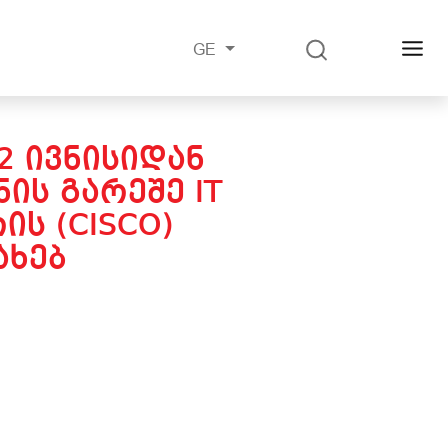
GE
2 ᲘᲕᲜᲘᲡᲘᲓᲐᲜ
ᲘᲡ ᲒᲐᲠᲔᲨᲔ IT
Ს (CISCO)
ᲐᲮᲔᲑ