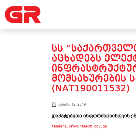
ᲡᲡ ”ᲡᲐᲥᲐᲠᲗᲕᲔᲚᲝ
ᲐᲪᲮᲐᲓᲔᲑᲡ ᲔᲚᲔᲥ
ᲘᲜᲤᲠᲐᲡᲢᲠᲣᲥᲢᲣᲠ
ᲛᲝᲛᲡᲐᲮᲣᲠᲔᲑᲘᲡ Ს
(NAT190011532)
ივნისი 12, 2019
დამატებითი ინფორმაციისთვის ეწ
tenders.procurement.gov.ge