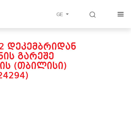
GE
12 ᲓᲔᲙᲔᲛᲑᲠᲘᲓᲐᲜ
ᲘᲡ ᲒᲐᲠᲔᲨᲔ
ᲘᲡ (ᲗᲑᲘᲚᲘᲡᲘ)
24294)