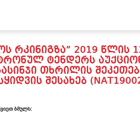
Ს ᲠᲙᲘᲜᲘᲒᲖᲐ” 2019 ᲬᲚᲘᲡ 
ᲢᲠᲝᲜᲣᲚ ᲢᲔᲜᲓᲔᲠᲡ ᲐᲣᲥᲪᲘᲝᲜ
ᲐᲡᲘᲜᲯᲘ ᲗᲮᲠᲘᲚᲘᲡ ᲨᲔᲙᲔᲗᲔᲑ
ᲧᲘᲓᲕᲘᲡ ᲨᲔᲡᲐᲮᲔᲑ (NAT1900
ვიეთ ბმულს: