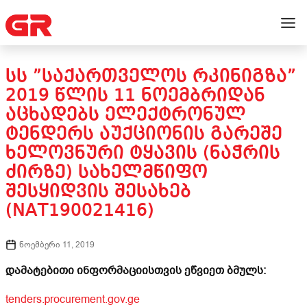
ᲡᲡ ”ᲡᲐᲥᲐᲠᲗᲕᲔᲚᲝᲡ ᲠᲙᲘᲜᲘᲒᲖᲐ”
2019 ᲬᲚᲘᲡ 11 ᲜᲝᲔᲛᲑᲠᲘᲓᲐᲜ
ᲐᲪᲮᲐᲓᲔᲑᲡ ᲔᲚᲔᲥᲢᲠᲝᲜᲣᲚ
ᲢᲔᲜᲓᲔᲠᲡ ᲐᲣᲥᲪᲘᲝᲜᲘᲡ ᲒᲐᲠᲔᲨᲔ
ᲮᲔᲚᲝᲕᲜᲣᲠᲘ ᲢᲧᲐᲕᲘᲡ (ᲜᲐᲭᲠᲘᲡ
ᲫᲘᲠᲖᲔ) ᲡᲐᲮᲔᲚᲛᲬᲘᲤᲝ
ᲨᲔᲡᲧᲘᲓᲕᲘᲡ ᲨᲔᲡᲐᲮᲔᲑ
(NAT190021416)
ნოემბერი 11, 2019
დამატებითი ინფორმაციისთვის ეწვიეთ ბმულს:
tenders.procurement.gov.ge