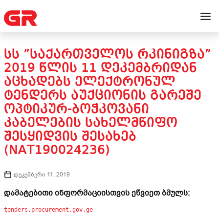
ᲡᲡ ”ᲡᲐᲥᲐᲠᲗᲕᲔᲚᲝᲡ ᲠᲙᲘᲜᲘᲒᲖᲐ”
2019 ᲬᲚᲘᲡ 11 ᲓᲔᲙᲔᲛᲑᲠᲘᲓᲐᲜ
ᲐᲪᲮᲐᲓᲔᲑᲡ ᲔᲚᲔᲥᲢᲠᲝᲜᲣᲚ
ᲢᲔᲜᲓᲔᲠᲡ ᲐᲣᲥᲪᲘᲝᲜᲘᲡ ᲒᲐᲠᲔᲨᲔ
ᲝᲞᲢᲘᲙᲣᲠ-ᲑᲝᲭᲙᲝᲕᲐᲜᲘ
ᲙᲐᲑᲔᲚᲔᲑᲘᲡ ᲡᲐᲮᲔᲚᲛᲬᲘᲤᲝ
ᲨᲔᲡᲧᲘᲓᲕᲘᲡ ᲨᲔᲡᲐᲮᲔᲑ
(NAT190024236)
დეკემბერი 11, 2019
დამატებითი ინფორმაციისთვის ეწვიეთ ბმულს:
tenders.procurement.gov.ge