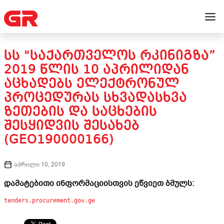
ᲡᲡ "ᲡᲐᲥᲐᲠᲗᲕᲔᲚᲝᲡ ᲠᲙᲘᲜᲘᲒᲖᲐ”
2019 ᲬᲚᲘᲡ 10 ᲐᲞᲠᲘᲚᲘᲓᲐᲜ
ᲐᲪᲮᲐᲓᲔᲑᲡ ᲔᲚᲔᲥᲢᲠᲝᲜᲣᲚ
ᲞᲠᲝᲪᲔᲓᲣᲠᲐᲡ ᲡᲮᲕᲐᲓᲐᲡᲮᲕᲐ
ᲖᲔᲗᲔᲑᲘᲡ ᲓᲐ ᲡᲐᲪᲮᲔᲑᲘᲡ
ᲨᲔᲡᲧᲘᲓᲕᲘᲡ ᲨᲔᲡᲐᲮᲔᲑ
(GEO190000166)
აპრილი 10, 2019
დამატებითი ინფორმაციისთვის ეწვიეთ ბმულს:
tenders.procurement.gov.ge