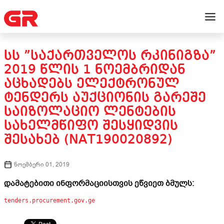
ᲡᲡ ”ᲡᲐᲥᲐᲠᲗᲕᲔᲚᲝᲡ ᲠᲙᲘᲜᲘᲒᲖᲐ”
2019 ᲬᲚᲘᲡ 1 ᲜᲝᲔᲛᲑᲠᲘᲓᲐᲜ
ᲐᲪᲮᲐᲓᲔᲑᲡ ᲔᲚᲔᲥᲢᲠᲝᲜᲣᲚ
ᲢᲔᲜᲓᲔᲠᲡ ᲐᲣᲥᲪᲘᲝᲜᲘᲡ ᲒᲐᲠᲔᲨᲔ
ᲡᲐᲘᲖᲝᲚᲐᲪᲘᲝ ᲚᲔᲜᲢᲔᲑᲘᲡ
ᲡᲐᲮᲔᲚᲛᲬᲘᲤᲝ ᲨᲔᲡᲧᲘᲓᲕᲘᲡ
ᲨᲔᲡᲐᲮᲔᲑ (NAT190020892)
ნოემბერი 01, 2019
დამატებითი ინფორმაციისთვის ეწვიეთ ბმულს:
tenders.procurement.gov.ge