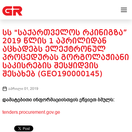
ᲡᲡ "ᲡᲐᲥᲐᲠᲗᲕᲔᲚᲝᲡ ᲠᲙᲘᲜᲘᲒᲖᲐ”
2019 ᲬᲚᲘᲡ 1 ᲐᲞᲠᲘᲚᲘᲓᲐᲜ
ᲐᲪᲮᲐᲓᲔᲑᲡ ᲔᲚᲔᲥᲢᲠᲝᲜᲣᲚ
ᲞᲠᲝᲪᲔᲓᲣᲠᲐᲡ ᲒᲝᲠᲒᲝᲚᲐᲭᲘᲐᲜᲘ
ᲡᲐᲙᲘᲡᲠᲔᲑᲘᲡ ᲨᲔᲡᲧᲘᲓᲕᲘᲡ
ᲨᲔᲡᲐᲮᲔᲑ (GEO190000145)
აპრილი 01, 2019
დამატებითი ინფორმაციისთვის ეწვიეთ ბმულს:
tenders.procurement.gov.ge