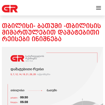
ᲗᲑᲘᲚᲘᲡᲘ- ᲑᲐᲗᲣᲛᲘ -ᲗᲑᲘᲚᲘᲡᲘᲡ
ᲛᲘᲛᲐᲠᲗᲣᲚᲔᲑᲘᲗ ᲓᲐᲛᲐᲢᲔᲑᲘᲗᲘ
ᲠᲔᲘᲡᲔᲑᲘ ᲘᲜᲘᲨᲜᲔᲑᲐ