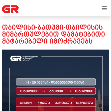
ᲗᲑᲘᲚᲘᲡᲘ-ᲑᲐᲗᲣᲛᲘ-ᲗᲑᲘᲚᲘᲡᲘᲡ
ᲛᲘᲛᲐᲠᲗᲣᲚᲔᲑᲘᲗ ᲓᲐᲛᲐᲢᲔᲑᲘᲗᲘ
ᲛᲐᲢᲐᲠᲔᲑᲔᲚᲘ ᲘᲛᲝᲫᲠᲐᲕᲔᲑᲡ