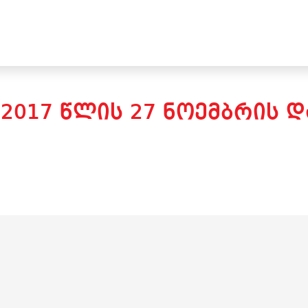
2017 ᲬᲚᲘᲡ 27 ᲜᲝᲔᲛᲑᲠᲘᲡ 