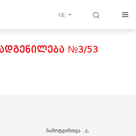
GE
ᲓᲐᲓᲒᲔᲜᲘᲚᲔᲑᲐ №3/53
ᲩᲐᲛᲝᲢᲕᲘᲠᲗᲕᲐ