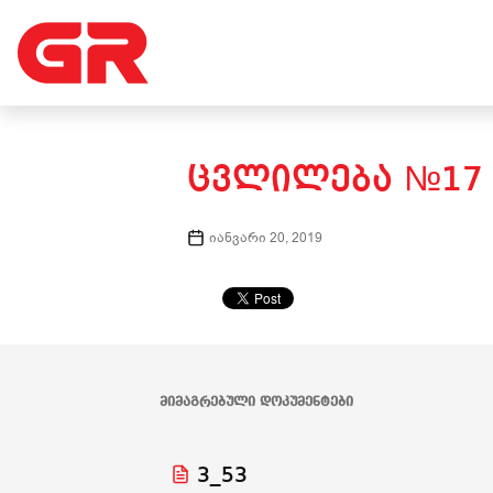
ᲪᲕᲚᲘᲚᲔᲑᲐ №17 
იანვარი 20, 2019
ᲛᲘᲛᲐᲒᲠᲔᲑᲣᲚᲘ ᲓᲝᲙᲣᲛᲔᲜᲢᲔᲑᲘ
3_53