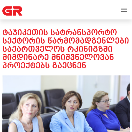
ᲢᲐᲯᲘᲙᲔᲗᲘᲡ ᲡᲐᲢᲠᲐᲜᲡᲞᲝᲠᲢᲝ
ᲡᲔᲥᲢᲝᲠᲘᲡ ᲬᲐᲠᲛᲝᲛᲐᲓᲒᲔᲜᲚᲔᲑᲘ
ᲡᲐᲥᲐᲠᲗᲕᲔᲚᲝᲡ ᲠᲙᲘᲜᲘᲒᲖᲨᲘ
ᲛᲘᲛᲓᲘᲜᲐᲠᲔ ᲛᲜᲘᲨᲕᲜᲔᲚᲝᲕᲐᲜ
ᲞᲠᲝᲔᲥᲢᲔᲑᲡ ᲒᲐᲔᲪᲜᲔᲜ