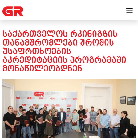
ᲡᲐᲥᲐᲠᲗᲕᲔᲚᲝᲡ ᲠᲙᲘᲜᲘᲒᲖᲘᲡ
ᲗᲐᲜᲐᲛᲨᲠᲝᲛᲚᲔᲑᲘ ᲨᲠᲝᲛᲘᲡ
ᲣᲡᲐᲤᲠᲗᲮᲝᲔᲑᲘᲡ
ᲐᲙᲠᲔᲓᲘᲢᲐᲪᲘᲘᲡ ᲞᲠᲝᲒᲠᲐᲛᲐᲨᲘ
ᲛᲝᲜᲐᲬᲘᲚᲔᲝᲑᲓᲜᲔᲜ