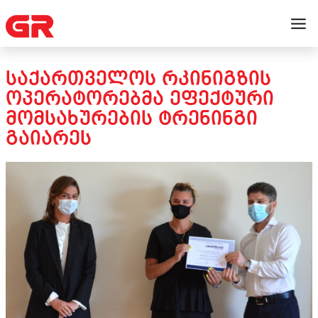
ᲡᲐᲥᲐᲠᲗᲕᲔᲚᲝᲡ ᲠᲙᲘᲜᲘᲒᲖᲘᲡ
ᲝᲞᲔᲠᲐᲢᲝᲠᲔᲑᲛᲐ ᲔᲤᲔᲥᲢᲣᲠᲘ
ᲛᲝᲛᲡᲐᲮᲣᲠᲔᲑᲘᲡ ᲢᲠᲔᲜᲘᲜᲒᲘ
ᲒᲐᲘᲐᲠᲔᲡ