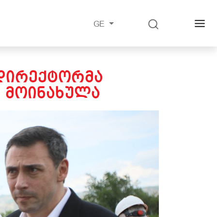
GE
ᲓᲘᲠᲔᲥᲢᲝᲠᲛᲐ
 ᲛᲝᲘᲜᲐᲮᲣᲚᲐ