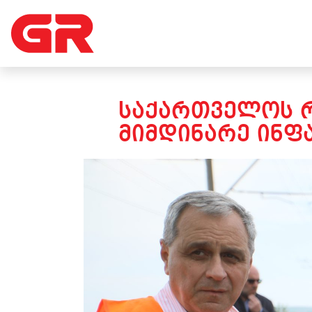
ᲡᲐᲥᲐᲠᲗᲕᲔᲚᲝᲡ Რ
ᲛᲘᲛᲓᲘᲜᲐᲠᲔ ᲘᲜᲤ