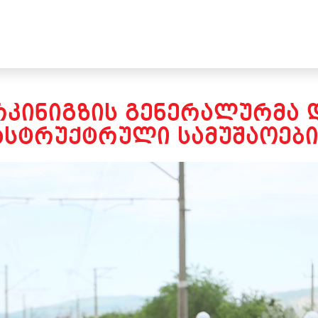
ᲙᲘᲜᲘᲒᲖᲘᲡ ᲒᲔᲜᲔᲠᲐᲚᲣᲠᲛᲐ 
ᲐᲡᲢᲠᲣᲥᲢᲠᲣᲚᲘ ᲡᲐᲛᲣᲨᲐᲝᲔᲑᲘ